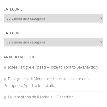
CATEGORIE
Categorie
CATEGORIE
Categorie
ARTICOLI RECENTI
Josée, la tigre e i pesci – Joze to Tora to Sakana-tachi
Dalla genesi di Mononoke Hime all’avvento della
Principessa Spettro [metà alta]
La vera storia de Il Ladro e il Ciabattino