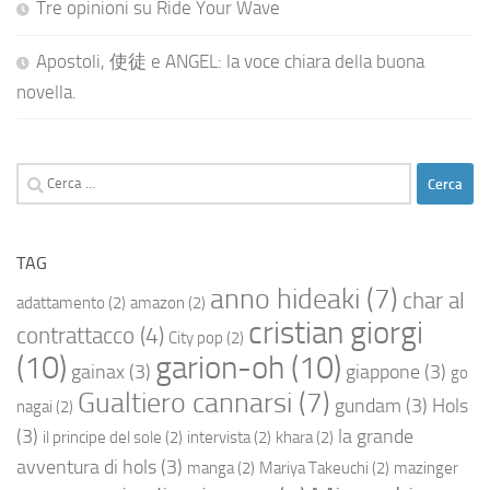
Tre opinioni su Ride Your Wave
Apostoli, 使徒 e ANGEL: la voce chiara della buona
novella.
Ricerca
per:
TAG
anno hideaki
(7)
char al
adattamento
(2)
amazon
(2)
cristian giorgi
contrattacco
(4)
City pop
(2)
(10)
garion-oh
(10)
gainax
(3)
giappone
(3)
go
Gualtiero cannarsi
(7)
gundam
(3)
Hols
nagai
(2)
(3)
la grande
il principe del sole
(2)
intervista
(2)
khara
(2)
avventura di hols
(3)
manga
(2)
Mariya Takeuchi
(2)
mazinger