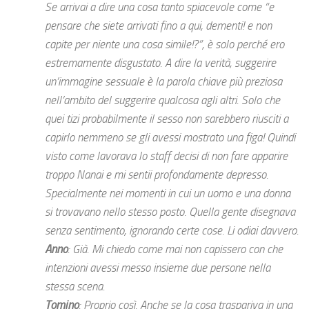
Se arrivai a dire una cosa tanto spiacevole come “e
pensare che siete arrivati fino a qui, dementi! e non
capite per niente una cosa simile!?”, è solo perché ero
estremamente disgustato. A dire la verità, suggerire
un’immagine sessuale è la parola chiave più preziosa
nell’ambito del suggerire qualcosa agli altri. Solo che
quei tizi probabilmente il sesso non sarebbero riusciti a
capirlo nemmeno se gli avessi mostrato una figa! Quindi
visto come lavorava lo staff decisi di non fare apparire
troppo Nanai e mi sentii profondamente depresso.
Specialmente nei momenti in cui un uomo e una donna
si trovavano nello stesso posto. Quella gente disegnava
senza sentimento, ignorando certe cose. Li odiai davvero.
Anno
: Già. Mi chiedo come mai non capissero con che
intenzioni avessi messo insieme due persone nella
stessa scena.
Tomino
: Proprio così. Anche se la cosa traspariva in una