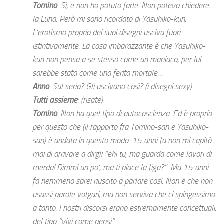
Tomino
: Sì, e non ho potuto farle. Non potevo chiedere
la Luna. Però mi sono ricordato di Yasuhiko-kun.
L’erotismo proprio dei suoi disegni usciva fuori
istintivamente. La cosa imbarazzante è che Yasuhiko-
kun non pensa a se stesso come un maniaco, per lui
sarebbe stata come una ferita mortale…
Anno
: Sul serio? Gli uscivano così? (i disegni sexy).
Tutti assieme
: (risate)
Tomino
: Non ha quel tipo di autocoscienza. Ed è proprio
per questo che (il rapporto fra Tomino-san e Yasuhiko-
san) è andata in questo modo. 15 anni fa non mi capitò
mai di arrivare a dirgli “ehi tu, ma guarda come lavori di
merda! Dimmi un po’, ma ti piace la figa?”. Ma 15 anni
fa nemmeno sarei riuscito a parlare così. Non è che non
usassi parole volgari, ma non serviva che ci spingessimo
a tanto. I nostri discorsi erano estremamente concettuali,
del tipo “vivi come pensi”.