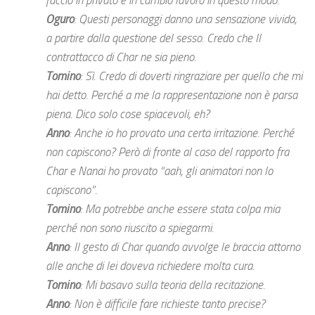
faccio in privato e in cambio lavoro in questo modo.
Oguro
: Questi personaggi danno una sensazione vivida,
a partire dalla questione del sesso. Credo che Il
contrattacco di Char ne sia pieno.
Tomino
: Sì. Credo di doverti ringraziare per quello che mi
hai detto. Perché a me la rappresentazione non è parsa
piena. Dico solo cose spiacevoli, eh?
Anno
: Anche io ho provato una certa irritazione. Perché
non capiscono? Però di fronte al caso del rapporto fra
Char e Nanai ho provato “aah, gli animatori non lo
capiscono”.
Tomino
: Ma potrebbe anche essere stata colpa mia
perché non sono riuscito a spiegarmi.
Anno
: Il gesto di Char quando avvolge le braccia attorno
alle anche di lei doveva richiedere molta cura.
Tomino
: Mi basavo sulla teoria della recitazione.
Anno
: Non è difficile fare richieste tanto precise?