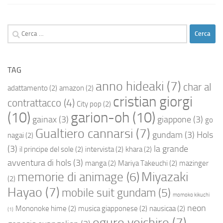
Ricerca
per:
TAG
anno hideaki
(7)
char al
adattamento
(2)
amazon
(2)
cristian giorgi
contrattacco
(4)
City pop
(2)
(10)
garion-oh
(10)
gainax
(3)
giappone
(3)
go
Gualtiero cannarsi
(7)
gundam
(3)
Hols
nagai
(2)
(3)
la grande
il principe del sole
(2)
intervista
(2)
khara
(2)
avventura di hols
(3)
manga
(2)
Mariya Takeuchi
(2)
mazinger
Miyazaki
memorie di animage
(6)
(2)
Hayao
(7)
mobile suit gundam
(5)
momoko kikuchi
neon
Mononoke hime
(2)
musica giapponese
(2)
nausicaa
(2)
(1)
oguro yoichiro
(7)