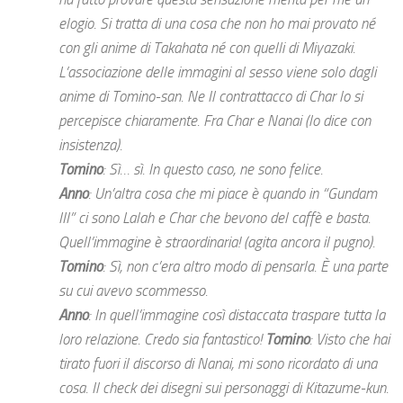
elogio. Si tratta di una cosa che non ho mai provato né
con gli anime di Takahata né con quelli di Miyazaki.
L’associazione delle immagini al sesso viene solo dagli
anime di Tomino-san. Ne Il contrattacco di Char lo si
percepisce chiaramente. Fra Char e Nanai (lo dice con
insistenza).
Tomino
: Sì… sì. In questo caso, ne sono felice.
Anno
: Un’altra cosa che mi piace è quando in “Gundam
III” ci sono Lalah e Char che bevono del caffè e basta.
Quell’immagine è straordinaria! (agita ancora il pugno).
Tomino
: Sì, non c’era altro modo di pensarla. È una parte
su cui avevo scommesso.
Anno
: In quell’immagine così distaccata traspare tutta la
loro relazione. Credo sia fantastico!
Tomino
: Visto che hai
tirato fuori il discorso di Nanai, mi sono ricordato di una
cosa. Il check dei disegni sui personaggi di Kitazume-kun.