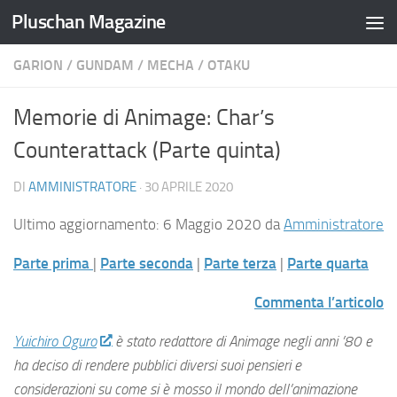
Pluschan Magazine
Salta al contenuto
GARION
/
GUNDAM
/
MECHA
/
OTAKU
Memorie di Animage: Char’s
Counterattack (Parte quinta)
DI
AMMINISTRATORE
·
30 APRILE 2020
Ultimo aggiornamento: 6 Maggio 2020 da
Amministratore
Parte prima
|
Parte seconda
|
Parte terza
|
Parte quarta
Commenta l’articolo
Yuichiro Oguro
è stato redattore di Animage negli anni ’80 e
ha deciso di rendere pubblici diversi suoi pensieri e
considerazioni su come si è mosso il mondo dell’animazione