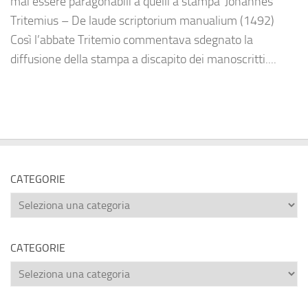
mai essere paragonabili a quelli a stampa”Johannes
Tritemius – De laude scriptorium manualium (1492)
Così l’abbate Tritemio commentava sdegnato la
diffusione della stampa a discapito dei manoscritti....
CATEGORIE
Categorie
CATEGORIE
Categorie