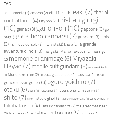
TAG
anno hideaki
(7)
char al
adattamento
(2)
amazon
(2)
cristian giorgi
contrattacco
(4)
City pop
(2)
(10)
garion-oh
(10)
gainax
(3)
giappone
(3)
go
Gualtiero cannarsi
(7)
gundam
(3)
Hols
nagai
(2)
(3)
la grande
il principe del sole
(2)
intervista
(2)
khara
(2)
avventura di hols
(3)
manga
(2)
Mariya Takeuchi
(2)
mazinger
Miyazaki
memorie di animage
(6)
(2)
Hayao
(7)
mobile suit gundam
(5)
momoko kikuchi
neon
Mononoke hime
(2)
musica giapponese
(2)
nausicaa
(2)
(1)
oguro yoichiro
(7)
genesis evangelion
(3)
otaku
(6)
recensione
(2)
pacific
(1)
Plastic Love
(1)
ride on time
(1)
shito
(7)
studio ghibli
(2)
siro
(1)
tadoshiki kadomatsu
(1)
taeko Onhuki
(1)
takahata isao
(4)
Tatsuro Yamashita
(2)
the great mazinger
yoshiyuki tomino
(5)
(2)
traduzioni
(2)
youtube
(2)