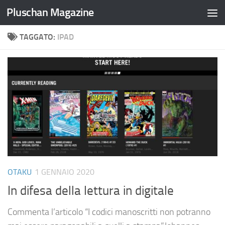
Pluschan Magazine
Salta al contenuto
TAGGATO:
IPAD
OTAKU
1 GENNAIO 2020
In difesa della lettura in digitale
Commenta l’articolo “I codici manoscritti non potranno