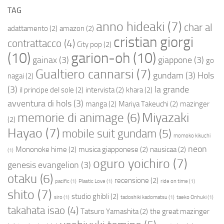
TAG
anno hideaki
(7)
char al
adattamento
(2)
amazon
(2)
cristian giorgi
contrattacco
(4)
City pop
(2)
(10)
garion-oh
(10)
gainax
(3)
giappone
(3)
go
Gualtiero cannarsi
(7)
gundam
(3)
Hols
nagai
(2)
(3)
la grande
il principe del sole
(2)
intervista
(2)
khara
(2)
avventura di hols
(3)
manga
(2)
Mariya Takeuchi
(2)
mazinger
Miyazaki
memorie di animage
(6)
(2)
Hayao
(7)
mobile suit gundam
(5)
momoko kikuchi
neon
Mononoke hime
(2)
musica giapponese
(2)
nausicaa
(2)
(1)
oguro yoichiro
(7)
genesis evangelion
(3)
otaku
(6)
recensione
(2)
pacific
(1)
Plastic Love
(1)
ride on time
(1)
shito
(7)
studio ghibli
(2)
siro
(1)
tadoshiki kadomatsu
(1)
taeko Onhuki
(1)
takahata isao
(4)
Tatsuro Yamashita
(2)
the great mazinger