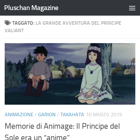
Pluschan Magazine
Salta al contenuto
TAGGATO:
LA GRANDE AVVENTURA DEL PRINCIPE
VALIANT
ANIMAZIONE
/
GARION
/
TAKAHATA
10 MARZO 2019
Memorie di Animage: Il Principe del
Sole era un “anime”