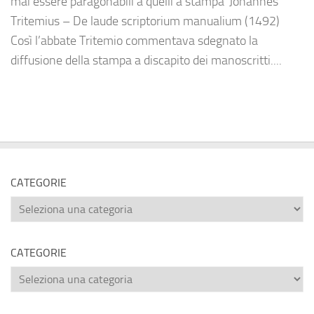
mai essere paragonabili a quelli a stampa”Johannes
Tritemius – De laude scriptorium manualium (1492)
Così l’abbate Tritemio commentava sdegnato la
diffusione della stampa a discapito dei manoscritti....
CATEGORIE
Categorie
CATEGORIE
Categorie