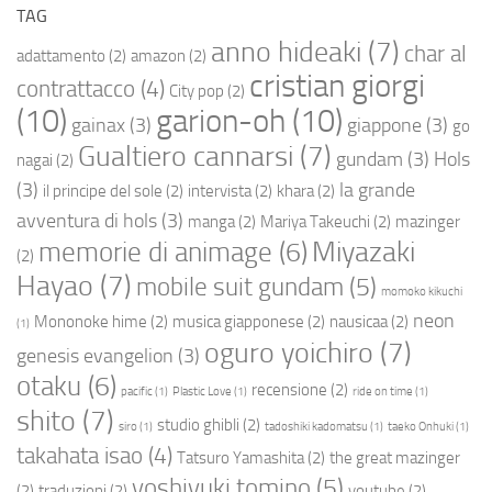
TAG
anno hideaki
(7)
char al
adattamento
(2)
amazon
(2)
cristian giorgi
contrattacco
(4)
City pop
(2)
(10)
garion-oh
(10)
gainax
(3)
giappone
(3)
go
Gualtiero cannarsi
(7)
gundam
(3)
Hols
nagai
(2)
(3)
la grande
il principe del sole
(2)
intervista
(2)
khara
(2)
avventura di hols
(3)
manga
(2)
Mariya Takeuchi
(2)
mazinger
Miyazaki
memorie di animage
(6)
(2)
Hayao
(7)
mobile suit gundam
(5)
momoko kikuchi
neon
Mononoke hime
(2)
musica giapponese
(2)
nausicaa
(2)
(1)
oguro yoichiro
(7)
genesis evangelion
(3)
otaku
(6)
recensione
(2)
pacific
(1)
Plastic Love
(1)
ride on time
(1)
shito
(7)
studio ghibli
(2)
siro
(1)
tadoshiki kadomatsu
(1)
taeko Onhuki
(1)
takahata isao
(4)
Tatsuro Yamashita
(2)
the great mazinger
yoshiyuki tomino
(5)
(2)
traduzioni
(2)
youtube
(2)