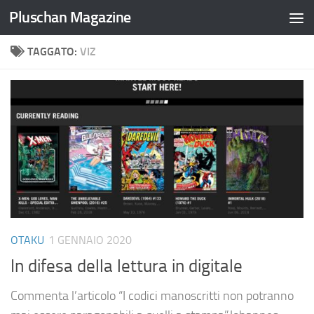
Pluschan Magazine
Salta al contenuto
TAGGATO:
VIZ
OTAKU
1 GENNAIO 2020
In difesa della lettura in digitale
Commenta l’articolo “I codici manoscritti non potranno