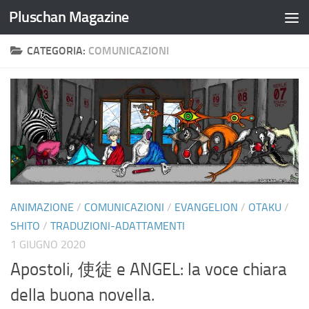
Pluschan Magazine
Salta al contenuto
CATEGORIA:
COMUNICAZIONI
ANIMAZIONE
/
COMUNICAZIONI
/
EVANGELION
/
OTAKU
/
SHITO
/
TRADUZIONI-ADATTAMENTI
1 GIUGNO 2020
Apostoli, 使徒 e ANGEL: la voce chiara
della buona novella.