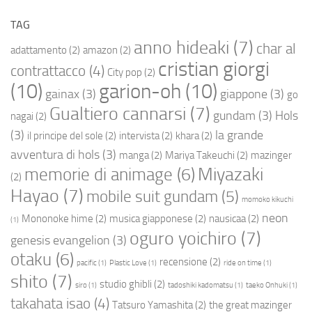
TAG
anno hideaki
(7)
char al
adattamento
(2)
amazon
(2)
cristian giorgi
contrattacco
(4)
City pop
(2)
(10)
garion-oh
(10)
gainax
(3)
giappone
(3)
go
Gualtiero cannarsi
(7)
gundam
(3)
Hols
nagai
(2)
(3)
la grande
il principe del sole
(2)
intervista
(2)
khara
(2)
avventura di hols
(3)
manga
(2)
Mariya Takeuchi
(2)
mazinger
Miyazaki
memorie di animage
(6)
(2)
Hayao
(7)
mobile suit gundam
(5)
momoko kikuchi
neon
Mononoke hime
(2)
musica giapponese
(2)
nausicaa
(2)
(1)
oguro yoichiro
(7)
genesis evangelion
(3)
otaku
(6)
recensione
(2)
pacific
(1)
Plastic Love
(1)
ride on time
(1)
shito
(7)
studio ghibli
(2)
siro
(1)
tadoshiki kadomatsu
(1)
taeko Onhuki
(1)
takahata isao
(4)
Tatsuro Yamashita
(2)
the great mazinger