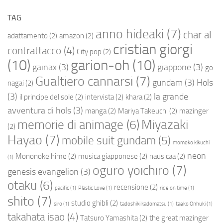
TAG
anno hideaki
(7)
char al
adattamento
(2)
amazon
(2)
cristian giorgi
contrattacco
(4)
City pop
(2)
(10)
garion-oh
(10)
gainax
(3)
giappone
(3)
go
Gualtiero cannarsi
(7)
gundam
(3)
Hols
nagai
(2)
(3)
la grande
il principe del sole
(2)
intervista
(2)
khara
(2)
avventura di hols
(3)
manga
(2)
Mariya Takeuchi
(2)
mazinger
Miyazaki
memorie di animage
(6)
(2)
Hayao
(7)
mobile suit gundam
(5)
momoko kikuchi
neon
Mononoke hime
(2)
musica giapponese
(2)
nausicaa
(2)
(1)
oguro yoichiro
(7)
genesis evangelion
(3)
otaku
(6)
recensione
(2)
pacific
(1)
Plastic Love
(1)
ride on time
(1)
shito
(7)
studio ghibli
(2)
siro
(1)
tadoshiki kadomatsu
(1)
taeko Onhuki
(1)
takahata isao
(4)
Tatsuro Yamashita
(2)
the great mazinger