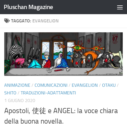
Pluschan Magazine
Salta al contenuto
TAGGATO:
EVANGELION
ANIMAZIONE
/
COMUNICAZIONI
/
EVANGELION
/
OTAKU
/
SHITO
/
TRADUZIONI-ADATTAMENTI
1 GIUGNO 2020
Apostoli, 使徒 e ANGEL: la voce chiara
della buona novella.