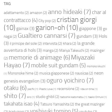
TAG
anno hideaki
(7)
char al
adattamento
(2)
amazon
(2)
cristian giorgi
contrattacco
(4)
City pop
(2)
(10)
garion-oh
(10)
gainax
(3)
giappone
(3)
go
Gualtiero cannarsi
(7)
gundam
(3)
Hols
nagai
(2)
(3)
la grande
il principe del sole
(2)
intervista
(2)
khara
(2)
avventura di hols
(3)
manga
(2)
Mariya Takeuchi
(2)
mazinger
Miyazaki
memorie di animage
(6)
(2)
Hayao
(7)
mobile suit gundam
(5)
momoko kikuchi
neon
Mononoke hime
(2)
musica giapponese
(2)
nausicaa
(2)
(1)
oguro yoichiro
(7)
genesis evangelion
(3)
otaku
(6)
recensione
(2)
pacific
(1)
Plastic Love
(1)
ride on time
(1)
shito
(7)
studio ghibli
(2)
siro
(1)
tadoshiki kadomatsu
(1)
taeko Onhuki
(1)
takahata isao
(4)
Tatsuro Yamashita
(2)
the great mazinger
yoshiyuki tomino
(5)
(2)
traduzioni
(2)
youtube
(2)