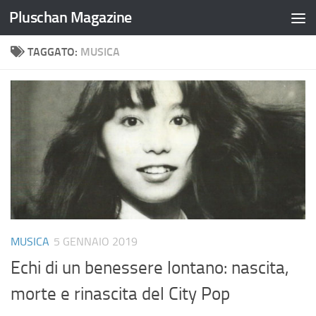
Pluschan Magazine
Salta al contenuto
TAGGATO:
MUSICA
MUSICA
5 GENNAIO 2019
Echi di un benessere lontano: nascita,
morte e rinascita del City Pop