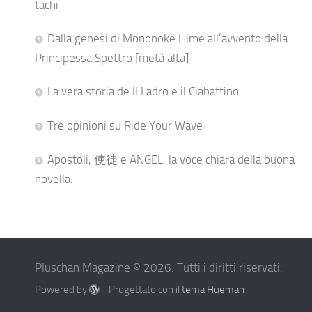
tachi
Dalla genesi di Mononoke Hime all’avvento della
Principessa Spettro [metà alta]
La vera storia de Il Ladro e il Ciabattino
Tre opinioni su Ride Your Wave
Apostoli, 使徒 e ANGEL: la voce chiara della buona
novella.
Pluschan Magazine © 2026. Tutti i diritti riservati.
Powered by
- Progettato con il
tema Hueman