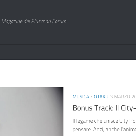
Magazine del Pluschan Forum
MUSICA
/
OTAKU
3 MARZO 2
Bonus Track: Il City
Il legame che unisce City Po
pensare. Anzi, anche l’anima