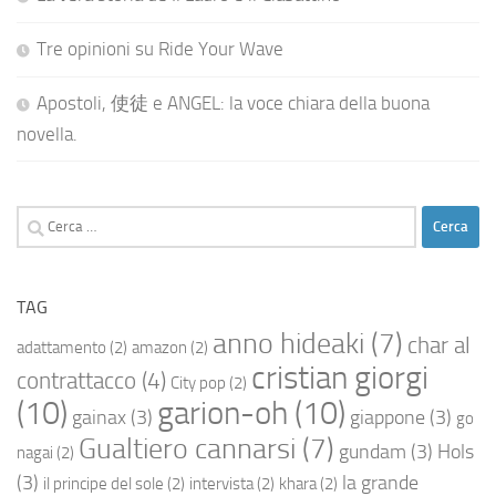
Tre opinioni su Ride Your Wave
Apostoli, 使徒 e ANGEL: la voce chiara della buona
novella.
Ricerca
per:
TAG
anno hideaki
(7)
char al
adattamento
(2)
amazon
(2)
cristian giorgi
contrattacco
(4)
City pop
(2)
(10)
garion-oh
(10)
gainax
(3)
giappone
(3)
go
Gualtiero cannarsi
(7)
gundam
(3)
Hols
nagai
(2)
(3)
la grande
il principe del sole
(2)
intervista
(2)
khara
(2)