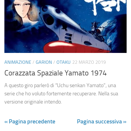
ANIMAZIONE
/
GARION
/
OTAKU
22 MARZO 2019
Corazzata Spaziale Yamato 1974
A questo giro parlerò di “Uchu senkan Yamato”, una
serie che ho voluto fortemente recuperare. Nella sua
versione originale intendo.
« Pagina precedente
Pagina successiva »