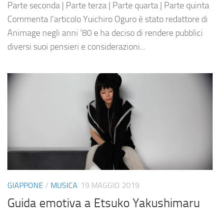
Parte seconda | Parte terza | Parte quarta | Parte quinta
Commenta l’articolo Yuichiro Oguro è stato redattore di
Animage negli anni ’80 e ha deciso di rendere pubblici
diversi suoi pensieri e considerazioni...
GIAPPONE
/
MUSICA
19 MAGGIO 2019
Guida emotiva a Etsuko Yakushimaru