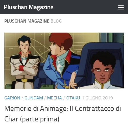
Pluschan Magazine
Salta al contenuto
PLUSCHAN MAGAZINE
BLOG
GARION
/
GUNDAM
/
MECHA
/
OTAKU
1 GIUGNO 2019
Memorie di Animage: Il Contrattacco di
Char (parte prima)