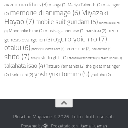
avventura di hols
(3)
manga
(2)
Mariya Takeuchi
(2)
mazinger
Miyazaki
memorie di animage
(6)
(2)
Hayao
(7)
mobile suit gundam
(5)
momoko kikuchi
neon
Mononoke hime
(2)
musica giapponese
(2)
nausicaa
(2)
(1)
oguro yoichiro
(7)
genesis evangelion
(3)
otaku
(6)
recensione
(2)
pacific
(1)
Plastic Love
(1)
ride on time
(1)
shito
(7)
studio ghibli
(2)
siro
(1)
tadoshiki kadomatsu
(1)
taeko Onhuki
(1)
takahata isao
(4)
Tatsuro Yamashita
(2)
the great mazinger
yoshiyuki tomino
(5)
(2)
traduzioni
(2)
youtube
(2)
Pluschan Magazine © 2026. Tutti i diritti riservati.
Powered by
- Progettato con il
tema Hueman